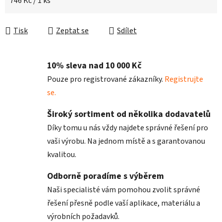
Měrná cena:
746 Kč / 1 ks
Tisk
Zeptat se
Sdílet
10% sleva nad 10 000 Kč
Pouze pro registrované zákazníky.
Registrujte
se.
Široký sortiment od několika dodavatelů
Díky tomu u nás vždy najdete správné řešení pro
vaši výrobu. Na jednom místě a s garantovanou
kvalitou.
Odborně poradíme s výběrem
Naši specialisté vám pomohou zvolit správné
řešení přesně podle vaší aplikace, materiálu a
výrobních požadavků.