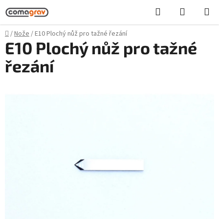
Přejít
Hledat
NÁKUPN
na
KOŠÍK
obsah
Domů
/
Nože
/
E10 Plochý nůž pro tažné řezání
E10 Plochý nůž pro tažné
řezání