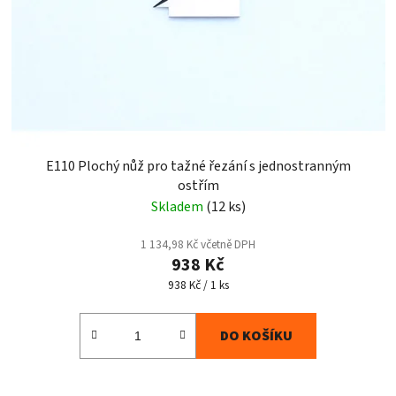
E110 Plochý nůž pro tažné řezání s jednostranným
ostřím
Skladem
(12 ks)
1 134,98 Kč včetně DPH
938 Kč
Měrná
938 Kč / 1 ks
cena:
DO KOŠÍKU