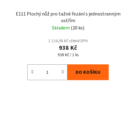
E111 Plochý nůž pro tažné řezání s jednostranným
ostřím
Skladem
(20 ks)
1 134,98 Kč včetně DPH
938 Kč
Měrná
938 Kč / 1 ks
cena:
DO KOŠÍKU