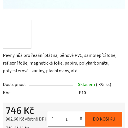
Pevný nůž pro řezání plátna, pěnové PVC, samolepící folie,
reflexní folie, magnetické folie, papíru, polykarbonátu,
polyesterové tkaniny, plachtoviny, atd.
Dostupnost
Skladem
(>25 ks)
Kód:
E10
746 Kč
902,66 Kč včetně DPH
DO KOŠÍKU