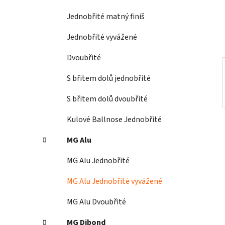
í
Jednobřité matný finiš
p
a
Jednobřité vyvážené
n
Dvoubřité
e
l
S břitem dolů jednobřité
S břitem dolů dvoubřité
Kulové Ballnose Jednobřité
MG Alu
MG Alu Jednobřité
MG Alu Jednobřité vyvážené
MG Alu Dvoubřité
MG Dibond