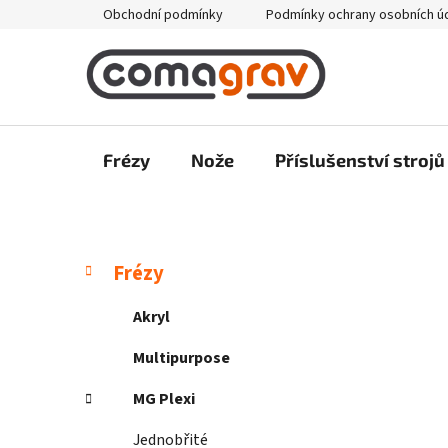
Přejít
Obchodní podmínky
Podmínky ochrany osobních ú
na
obsah
Frézy
Nože
Příslušenství strojů
P
K
Přeskočit
Frézy
a
kategorie
o
t
s
Akryl
e
t
g
Multipurpose
r
o
a
r
MG Plexi
i
n
e
Jednobřité
n