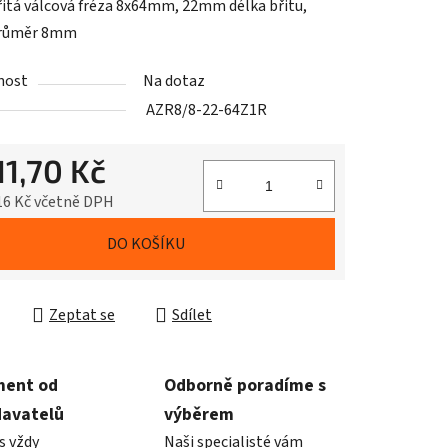
itá válcová fréza 8x64mm, 22mm délka břitu,
průměr 8mm
nost
Na dotaz
AZR8/8-22-64Z1R
11,70 Kč
16 Kč včetně DPH
cena:
DO KOŠÍKU
Zeptat se
Sdílet
ment od
Odborně poradíme s
davatelů
výběrem
s vždy
Naši specialisté vám