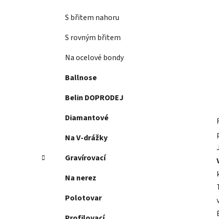
S břitem nahoru
S rovným břitem
Na ocelové bondy
Ballnose
Belin DOPRODEJ
Diamantové
Na V-drážky
Gravírovací
Na nerez
Polotovar
Profilovací