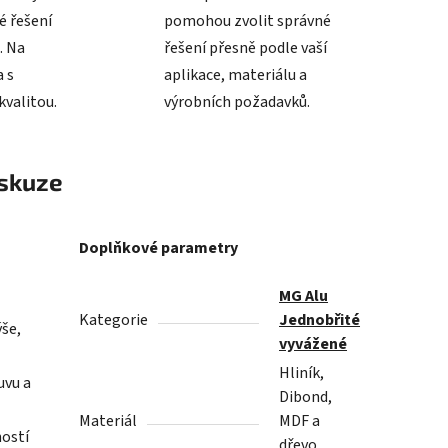
é řešení
pomohou zvolit správné
. Na
řešení přesně podle vaší
 s
aplikace, materiálu a
valitou.
výrobních požadavků.
skuze
Doplňkové parametry
MG Alu
Kategorie
Jednobřité
ýše,
vyvážené
Hliník,
uvu a
Dibond,
.
Materiál
MDF a
ností
dřevo,