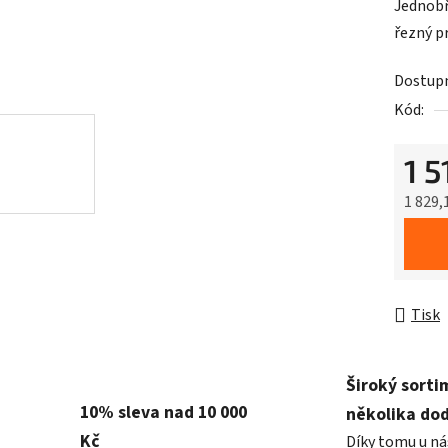
Jednobř
řezný 
Dostup
Kód:
1 5
1 829,
Měrná 
Tisk
Široký sorti
10% sleva nad 10 000
několika do
Kč
Díky tomu u ná