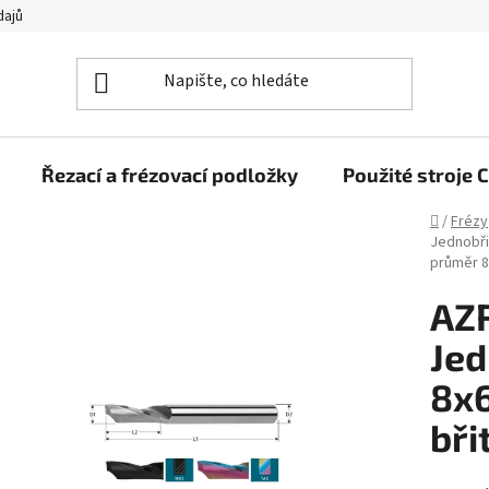
dajů
Řezací a frézovací podložky
Použité stroj
Domů
/
Frézy
Jednobři
průměr 
AZ
Jed
8x
bři