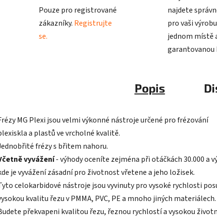
Pouze pro registrované
najdete správn
zákazníky.
Registrujte
pro vaši výrobu
se.
jednom místě a
garantovanou k
Popis
Di
Frézy MG Plexi jsou velmi výkonné nástroje určené pro frézování
plexiskla a plastů ve vrcholné kvalitě.
Jednobřité frézy s břitem nahoru.
Včetně vyvážení
- výhody oceníte zejména při otáčkách 30.000 a v
kde je vyvážení zásadní pro životnost vřetene a jeho ložisek.
Tyto celokarbidové nástroje jsou vyvinuty pro vysoké rychlosti pos
vysokou kvalitu řezu v PMMA, PVC, PE a mnoho jiných materiálech
Budete překvapeni kvalitou řezu, řeznou rychlostí a vysokou život