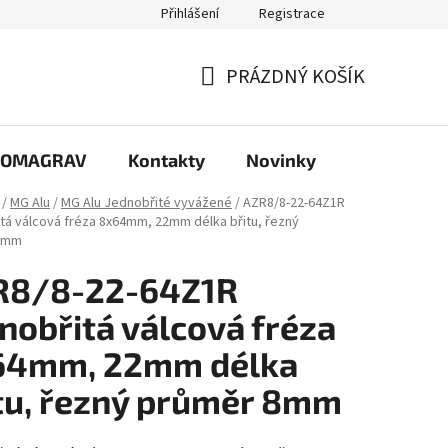
Přihlášení
Registrace
PRÁZDNÝ KOŠÍK
NÁKUPNÍ
KOŠÍK
e COMAGRAV
Kontakty
Novinky
/
MG Alu
/
MG Alu Jednobřité vyvážené
/
AZR8/8-22-64Z1R
tá válcová fréza 8x64mm, 22mm délka břitu, řezný
8mm
R8/8-22-64Z1R
nobřitá válcová fréza
64mm, 22mm délka
tu, řezný průměr 8mm