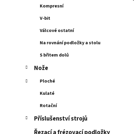
Kompresní
V-bit
Válcové ostatní
Na rovnání podložky a stolu
S břitem dolů
Nože
Ploché
Kulaté
Rotační
Příslušenství strojů
Řezací a frézovací podložky