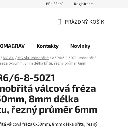
Přihlášení
Registrace
PRÁZDNÝ KOŠÍK
NÁKUPNÍ
KOŠÍK
e COMAGRAV
Kontakty
Novinky
/
MG Alu
/
MG Alu Jednobřité
/
AZR6/6-8-50Z1 Jednobřitá
fréza 6x50mm, 8mm délka břitu, řezný průměr 6mm
R6/6-8-50Z1
nobřitá válcová fréza
50mm, 8mm délka
tu, řezný průměr 6mm
itá válcová fréza 6x50mm, 8mm délka břitu, řezný