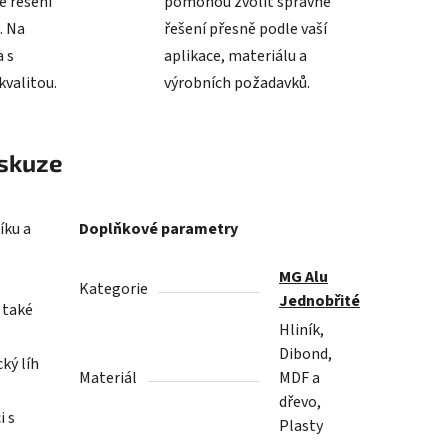
é řešení
pomohou zvolit správné
. Na
řešení přesně podle vaší
 s
aplikace, materiálu a
valitou.
výrobních požadavků.
skuze
íku a
Doplňkové parametry
MG Alu
Kategorie
Jednobřité
é také
Hliník,
Dibond,
ký líh
Materiál
MDF a
dřevo,
i s
Plasty