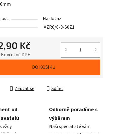
 6mm
nost
Na dotaz
AZR6/6-8-50Z1
2,90 Kč
1 Kč včetně DPH
cena:
DO KOŠÍKU
Zeptat se
Sdílet
ment od
Odborně poradíme s
davatelů
výběrem
s vždy
Naši specialisté vám