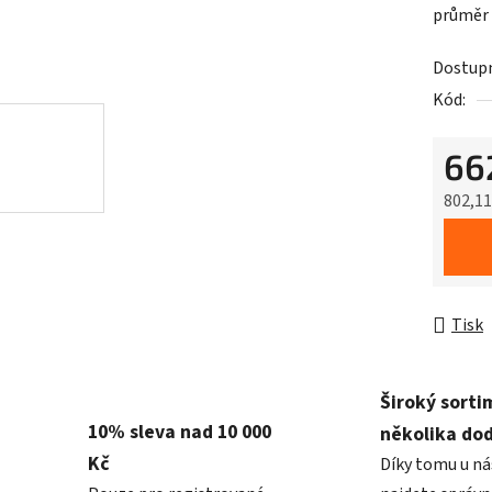
průměr
Dostup
Kód:
66
802,1
Měrná 
Tisk
Široký sorti
10% sleva nad 10 000
několika do
Kč
Díky tomu u ná