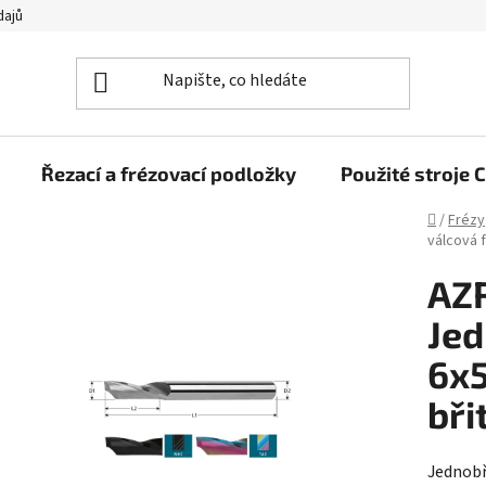
dajů
Řezací a frézovací podložky
Použité stroj
Domů
/
Frézy
válcová 
AZ
Jed
6x
bři
Jednobř