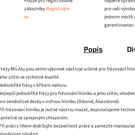
Pouze pro registrované
najdete správn
zákazníky.
Registrujte
pro vaši výrobu
se.
jednom místě a
garantovanou k
Popis
Di
Frézy MG Alu jsou velmi výkonné nástroje určené pro frézování hlin
jeho slitin ve vrcholné kvalitě.
Jednobřité frézy s břitem nahoru.
Nejlepší jednobřité frézy pro frézování hliníku a jeho slitin, vhodn
pro sendvičové desky s vrstvou hliníku (Dibond, Alucobond).
Při frézování hliníku je nutné nástroj mazat, doporučujeme technic
společně se sprejovým chlazením.
Při práci s lihem dodržujte bezpečnost práce a zamezte manipulac
otevřeným ohněm!