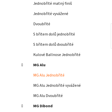
í
Jednobřité matný finiš
p
a
Jednobřité vyvážené
n
Dvoubřité
e
l
S břitem dolů jednobřité
S břitem dolů dvoubřité
Kulové Ballnose Jednobřité
MG Alu
MG Alu Jednobřité
MG Alu Jednobřité vyvážené
MG Alu Dvoubřité
MG Dibond