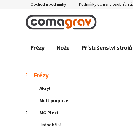
Přejít
Obchodní podmínky
Podmínky ochrany osobních ú
na
obsah
Frézy
Nože
Příslušenství strojů
P
K
Přeskočit
Frézy
a
kategorie
o
t
s
Akryl
e
t
g
Multipurpose
r
o
a
r
MG Plexi
i
n
e
Jednobřité
n