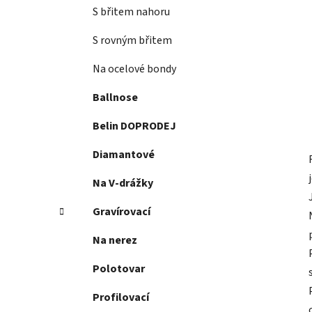
S břitem nahoru
S rovným břitem
Na ocelové bondy
Ballnose
Belin DOPRODEJ
Diamantové
Na V-drážky
Gravírovací
Na nerez
Polotovar
Profilovací