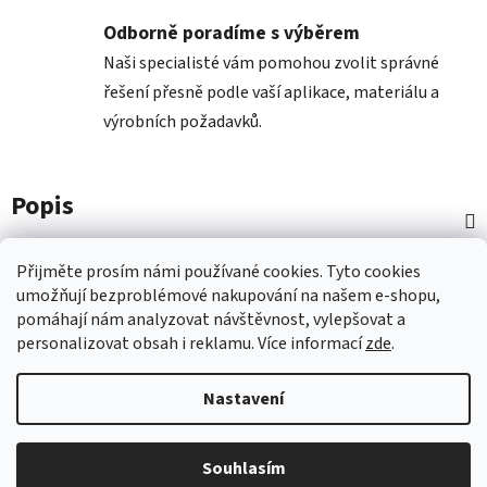
Odborně poradíme s výběrem
Naši specialisté vám pomohou zvolit správné
řešení přesně podle vaší aplikace, materiálu a
výrobních požadavků.
Popis
Diskuze
Přijměte prosím námi používané cookies.
Tyto
cookies
umožňují
bezproblémové
nakupování na
naš
em e-shopu
,
pomáhají nám
analyzovat návštěvnost,
vylepšovat a
Z
personalizovat
obsah i
reklamu.
Více informací
zde
.
á
p
Nastavení
a
t
Vytvořil Shoptet
Souhlasím
í
Copyright 2026
Nástroje COMAGRAV
. Všechna práva