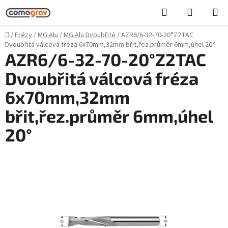
Přejít
Hledat
NÁKUPN
na
KOŠÍK
obsah
Domů
/
Frézy
/
MG Alu
/
MG Alu Dvoubřité
/
AZR6/6-32-70-20°Z2TAC
Dvoubřitá válcová fréza 6x70mm,32mm břit,řez.průměr 6mm,úhel 20°
AZR6/6-32-70-20°Z2TAC
Dvoubřitá válcová fréza
6x70mm,32mm
břit,řez.průměr 6mm,úhel
20°