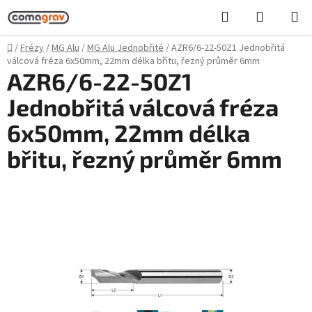
Přejít
Hledat
NÁKUPN
na
KOŠÍK
obsah
Domů
/
Frézy
/
MG Alu
/
MG Alu Jednobřité
/
AZR6/6-22-50Z1 Jednobřitá
válcová fréza 6x50mm, 22mm délka břitu, řezný průměr 6mm
AZR6/6-22-50Z1
Jednobřitá válcová fréza
6x50mm, 22mm délka
břitu, řezný průměr 6mm