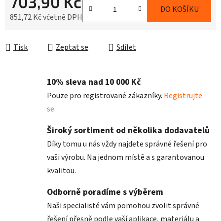
703,90 Kč
DO KOŠÍKU
851,72 Kč včetně DPH
Měrná cena:
Tisk
Zeptat se
Sdílet
10% sleva nad 10 000 Kč
Pouze pro registrované zákazníky.
Registrujte
se.
Široký sortiment od několika dodavatelů
Díky tomu u nás vždy najdete správné řešení pro
vaši výrobu. Na jednom místě a s garantovanou
kvalitou.
Odborně poradíme s výběrem
Naši specialisté vám pomohou zvolit správné
řešení přesně podle vaší aplikace, materiálu a