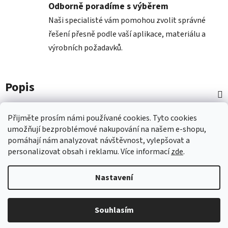
Odborně poradíme s výběrem
Naši specialisté vám pomohou zvolit správné
řešení přesně podle vaší aplikace, materiálu a
výrobních požadavků.
Popis
Diskuze
Přijměte prosím námi používané cookies.
Tyto
cookies
umožňují
bezproblémové
nakupování na
naš
em e-shopu
,
pomáhají nám
analyzovat návštěvnost,
vylepšovat a
Z
personalizovat
obsah i
reklamu.
Více informací
zde
.
á
p
Nastavení
a
t
Vytvořil Shoptet
Souhlasím
í
Copyright 2026
Nástroje COMAGRAV
. Všechna práva
vyhrazena.
Upravit nastavení cookies