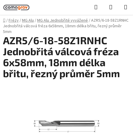
Přejít
Hledat
NÁKUPN
na
KOŠÍK
obsah
Domů
/
Frézy
/
MG Alu
/
MG Alu Jednobřité vyvážené
/
AZR5/6-18-58Z1RNHC
Jednobřitá válcová fréza 6x58mm, 18mm délka břitu, řezný průměr
5mm
AZR5/6-18-58Z1RNHC
Jednobřitá válcová fréza
6x58mm, 18mm délka
břitu, řezný průměr 5mm