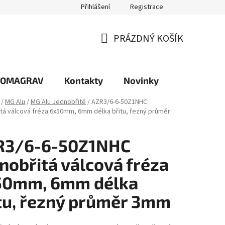
Přihlášení
Registrace
PRÁZDNÝ KOŠÍK
NÁKUPNÍ
KOŠÍK
e COMAGRAV
Kontakty
Novinky
/
MG Alu
/
MG Alu Jednobřité
/
AZR3/6-6-50Z1NHC
tá válcová fréza 6x50mm, 6mm délka břitu, řezný průměr
R3/6-6-50Z1NHC
nobřitá válcová fréza
50mm, 6mm délka
tu, řezný průměr 3mm