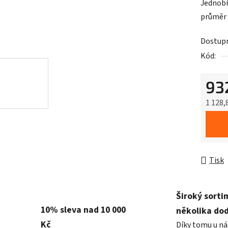
Jednobř
průměr
Dostup
Kód:
93
1 128,
Měrná 
Tisk
Široký sorti
10% sleva nad 10 000
několika do
Kč
Díky tomu u ná