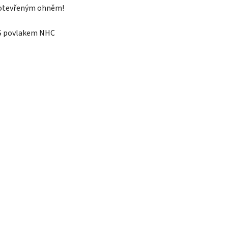
otevřeným ohněm!
S povlakem NHC