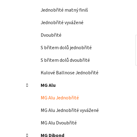
í
Jednobřité matný finiš
p
a
Jednobřité vyvážené
n
Dvoubřité
e
l
S břitem dolů jednobřité
S břitem dolů dvoubřité
Kulové Ballnose Jednobřité
MG Alu
MG Alu Jednobřité
MG Alu Jednobřité vyvážené
MG Alu Dvoubřité
MG Dibond