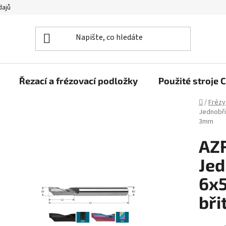
dajů
Řezací a frézovací podložky
Použité stroj
Domů
/
Frézy
Jednobři
3mm
AZ
Jed
6x
bři