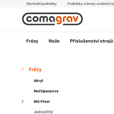
Přejít
Obchodní podmínky
Podmínky ochrany osobních ú
na
obsah
Frézy
Nože
Příslušenství strojů
P
K
Přeskočit
Frézy
a
kategorie
o
t
s
Akryl
e
t
g
Multipurpose
r
o
a
r
MG Plexi
i
n
e
Jednobřité
n