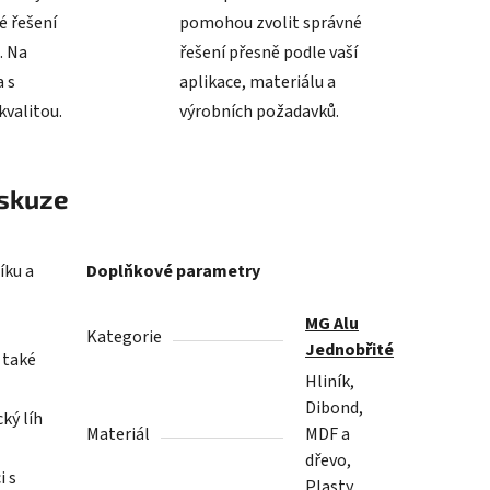
é řešení
pomohou zvolit správné
. Na
řešení přesně podle vaší
 s
aplikace, materiálu a
valitou.
výrobních požadavků.
skuze
íku a
Doplňkové parametry
MG Alu
Kategorie
Jednobřité
é také
Hliník,
Dibond,
ký líh
Materiál
MDF a
dřevo,
i s
Plasty