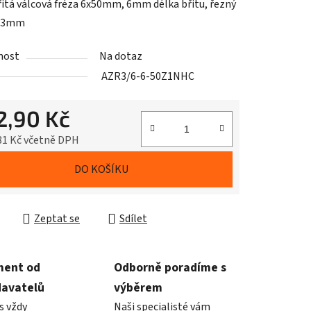
itá válcová fréza 6x50mm, 6mm délka břitu, řezný
 3mm
nost
Na dotaz
AZR3/6-6-50Z1NHC
2,90 Kč
81 Kč včetně DPH
cena:
DO KOŠÍKU
Zeptat se
Sdílet
ment od
Odborně poradíme s
davatelů
výběrem
s vždy
Naši specialisté vám