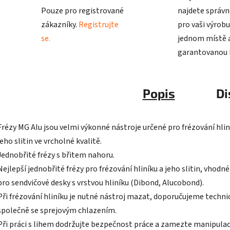
Pouze pro registrované
najdete správn
zákazníky.
Registrujte
pro vaši výrobu
se.
jednom místě a
garantovanou k
Popis
Di
Frézy MG Alu jsou velmi výkonné nástroje určené pro frézování hlin
jeho slitin ve vrcholné kvalitě.
Jednobřité frézy s břitem nahoru.
Nejlepší jednobřité frézy pro frézování hliníku a jeho slitin, vhodn
pro sendvičové desky s vrstvou hliníku (Dibond, Alucobond).
Při frézování hliníku je nutné nástroj mazat, doporučujeme technic
společně se sprejovým chlazením.
Při práci s lihem dodržujte bezpečnost práce a zamezte manipulac