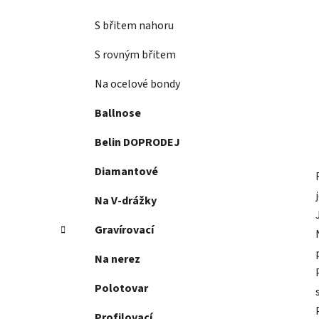
S břitem nahoru
S rovným břitem
Na ocelové bondy
Ballnose
Belin DOPRODEJ
Diamantové
Na V-drážky
Gravírovací
Na nerez
Polotovar
Profilovací