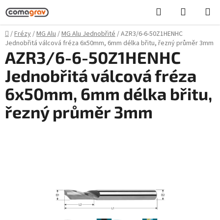
Přejít
Hledat
NÁKUPN
na
KOŠÍK
obsah
Domů
/
Frézy
/
MG Alu
/
MG Alu Jednobřité
/
AZR3/6-6-50Z1HENHC
Jednobřitá válcová fréza 6x50mm, 6mm délka břitu, řezný průměr 3mm
AZR3/6-6-50Z1HENHC
Jednobřitá válcová fréza
6x50mm, 6mm délka břitu,
řezný průměr 3mm