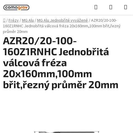
Přejít
Hledat
NÁKUPN
na
KOŠÍK
obsah
Domů
/
Frézy
/
MG Alu
/
MG Alu Jednobřité vyvážené
/
AZR20/20-100-
160Z1RNHC Jednobřitá válcová fréza 20x160mm,100mm břit,řezný
průměr 20mm
AZR20/20-100-
160Z1RNHC Jednobřitá
válcová fréza
20x160mm,100mm
břit,řezný průměr 20mm