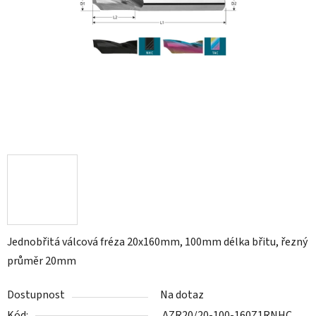
Jednobřitá válcová fréza 20x160mm, 100mm délka břitu, řezný
průměr 20mm
Dostupnost
Na dotaz
Kód:
AZR20/20-100-160Z1RNHC