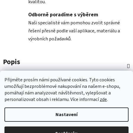
kvalitou.
Odborně poradíme s výběrem
Naši specialisté vám pomohou zvolit správné
řešení přesně podle vaší aplikace, materiálu a
výrobních požadavků.
Popis
Diskuze
Přijměte prosím námi používané cookies.
Tyto
cookies
umožňují
bezproblémové
nakupování na
naš
em e-shopu
,
pomáhají nám
analyzovat návštěvnost,
vylepšovat a
Z
personalizovat
obsah i
reklamu.
Více informací
zde
.
á
p
Nastavení
a
t
Vytvořil Shoptet