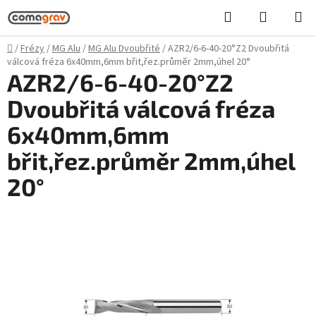
Přejít
Hledat
NÁKUPN
na
KOŠÍK
obsah
Domů
/
Frézy
/
MG Alu
/
MG Alu Dvoubřité
/
AZR2/6-6-40-20°Z2 Dvoubřitá
válcová fréza 6x40mm,6mm břit,řez.průměr 2mm,úhel 20°
AZR2/6-6-40-20°Z2
Dvoubřitá válcová fréza
6x40mm,6mm
břit,řez.průměr 2mm,úhel
20°