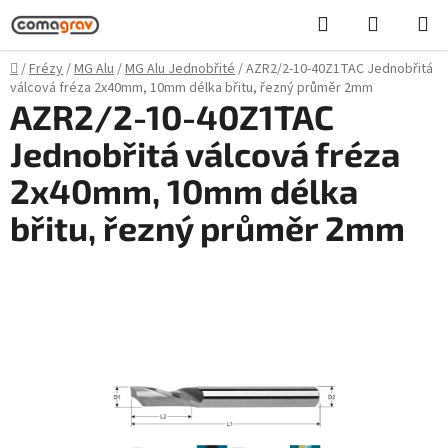
Přejít
Hledat
NÁKUPN
na
KOŠÍK
obsah
Domů
/
Frézy
/
MG Alu
/
MG Alu Jednobřité
/
AZR2/2-10-40Z1TAC Jednobřitá
válcová fréza 2x40mm, 10mm délka břitu, řezný průměr 2mm
AZR2/2-10-40Z1TAC
Jednobřitá válcová fréza
2x40mm, 10mm délka
břitu, řezný průměr 2mm