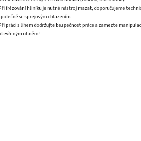
Při frézování hliníku je nutné nástroj mazat, doporučujeme technic
společně se sprejovým chlazením.
Při práci s lihem dodržujte bezpečnost práce a zamezte manipulac
otevřeným ohněm!