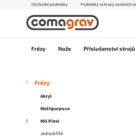
Přejít
Obchodní podmínky
Podmínky ochrany osobních ú
na
obsah
Frézy
Nože
Příslušenství strojů
P
K
Přeskočit
Frézy
a
kategorie
o
t
s
Akryl
e
t
g
Multipurpose
r
o
a
r
MG Plexi
i
n
e
Jednobřité
n