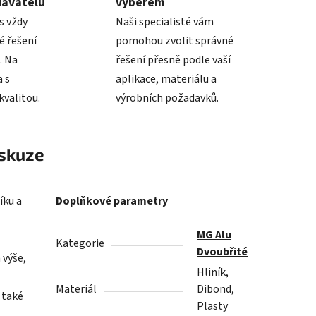
davatelů
výběrem
s vždy
Naši specialisté vám
é řešení
pomohou zvolit správné
. Na
řešení přesně podle vaší
 s
aplikace, materiálu a
valitou.
výrobních požadavků.
skuze
íku a
Doplňkové parametry
MG Alu
Kategorie
Dvoubřité
 výše,
Hliník,
Materiál
Dibond,
é také
Plasty