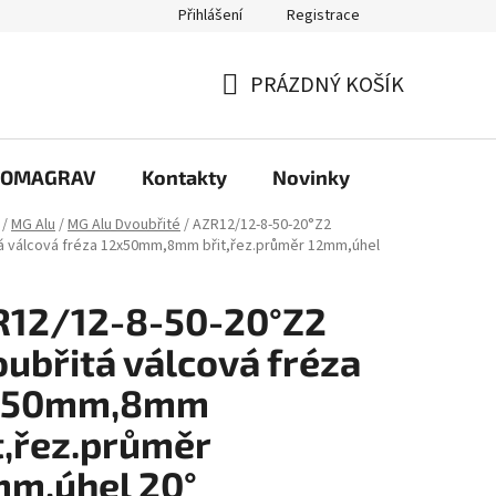
Přihlášení
Registrace
PRÁZDNÝ KOŠÍK
NÁKUPNÍ
KOŠÍK
e COMAGRAV
Kontakty
Novinky
/
MG Alu
/
MG Alu Dvoubřité
/
AZR12/12-8-50-20°Z2
á válcová fréza 12x50mm,8mm břit,řez.průměr 12mm,úhel
R12/12-8-50-20°Z2
ubřitá válcová fréza
x50mm,8mm
t,řez.průměr
m,úhel 20°