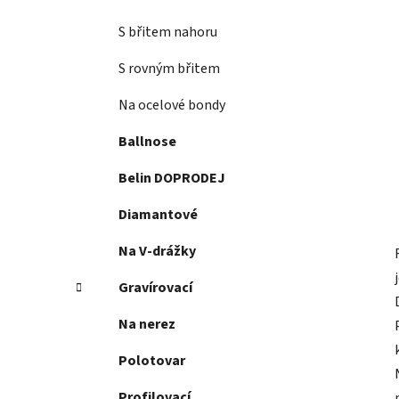
S břitem nahoru
S rovným břitem
Na ocelové bondy
Ballnose
Belin DOPRODEJ
Diamantové
Na V-drážky
Gravírovací
Na nerez
Polotovar
Profilovací