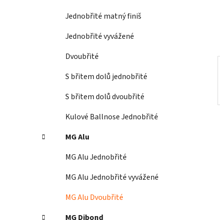
í
Jednobřité matný finiš
p
a
Jednobřité vyvážené
n
Dvoubřité
e
l
S břitem dolů jednobřité
S břitem dolů dvoubřité
Kulové Ballnose Jednobřité
MG Alu
MG Alu Jednobřité
MG Alu Jednobřité vyvážené
MG Alu Dvoubřité
MG Dibond