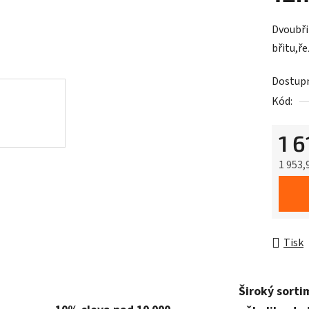
Dvoubři
břitu,ř
Dostup
Kód:
1 
1 953,
Měrná 
Tisk
Široký sorti