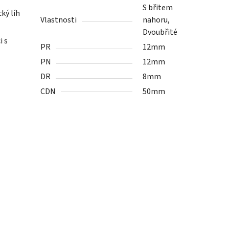
S břitem
ký líh
Vlastnosti
nahoru,
Dvoubřité
i s
PR
12mm
PN
12mm
DR
8mm
CDN
50mm