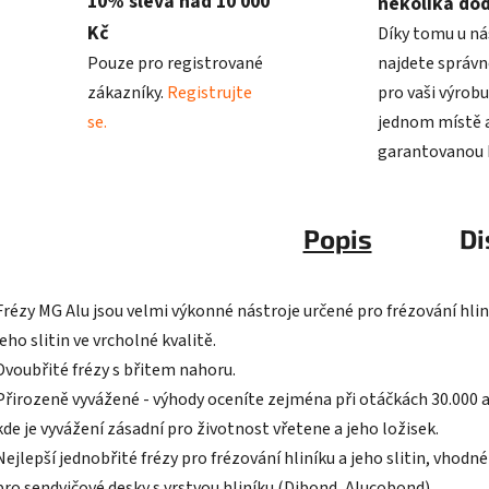
10% sleva nad 10 000
několika do
Kč
Díky tomu u ná
Pouze pro registrované
najdete správn
zákazníky.
Registrujte
pro vaši výrobu
se.
jednom místě a
garantovanou k
Popis
Di
Frézy MG Alu jsou velmi výkonné nástroje určené pro frézování hlin
jeho slitin ve vrcholné kvalitě.
Dvoubřité frézy s břitem nahoru.
Přirozeně vyvážené - výhody oceníte zejména při otáčkách 30.000 a
kde je vyvážení zásadní pro životnost vřetene a jeho ložisek.
Nejlepší jednobřité frézy pro frézování hliníku a jeho slitin, vhodn
pro sendvičové desky s vrstvou hliníku (Dibond, Alucobond).