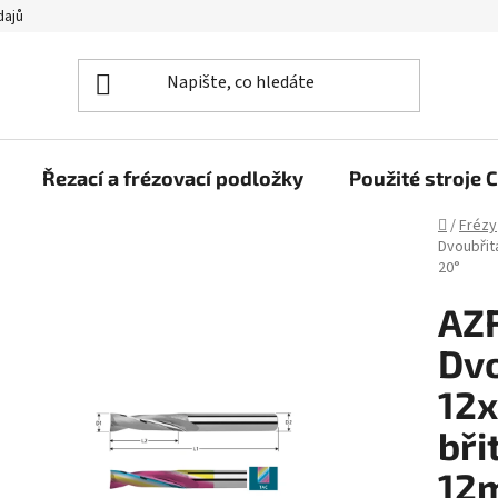
dajů
Řezací a frézovací podložky
Použité stroj
Domů
/
Frézy
Dvoubřit
20°
AZ
Dvo
12
bři
12m