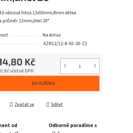
tá válcová fréza 12x50mm,8mm délka
ez.průměr 12mm,úhel 20°
nost
Na dotaz
AZR12/12-8-50-20-Z2
614,80 Kč
91 Kč včetně DPH
cena:
DO KOŠÍKU
Zeptat se
Sdílet
ment od
Odborně poradíme s