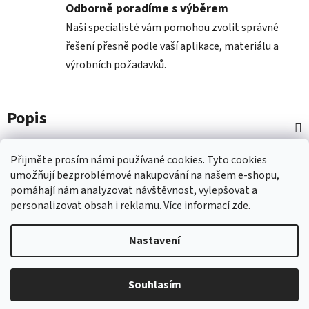
Odborně poradíme s výběrem
Naši specialisté vám pomohou zvolit správné
řešení přesně podle vaší aplikace, materiálu a
výrobních požadavků.
Popis
Diskuze
Přijměte prosím námi používané cookies.
Tyto
cookies
umožňují
bezproblémové
nakupování na
naš
em e-shopu
,
pomáhají nám
analyzovat návštěvnost,
vylepšovat a
Z
personalizovat
obsah i
reklamu.
Více informací
zde
.
á
p
Nastavení
a
t
Vytvořil Shoptet
Souhlasím
í
Copyright 2026
Nástroje COMAGRAV
. Všechna práva
vyhrazena.
Upravit nastavení cookies