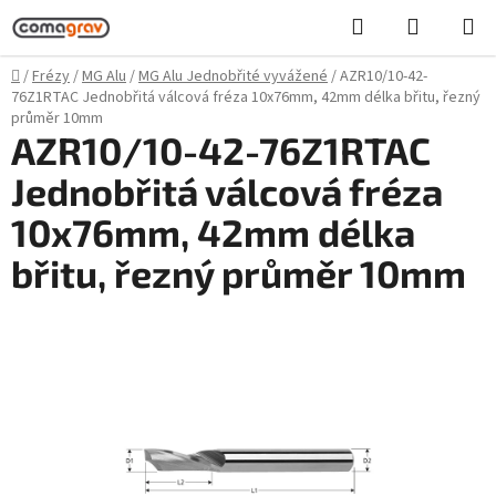
Přejít
Hledat
NÁKUPN
na
KOŠÍK
obsah
Domů
/
Frézy
/
MG Alu
/
MG Alu Jednobřité vyvážené
/
AZR10/10-42-
76Z1RTAC Jednobřitá válcová fréza 10x76mm, 42mm délka břitu, řezný
průměr 10mm
AZR10/10-42-76Z1RTAC
Jednobřitá válcová fréza
10x76mm, 42mm délka
břitu, řezný průměr 10mm