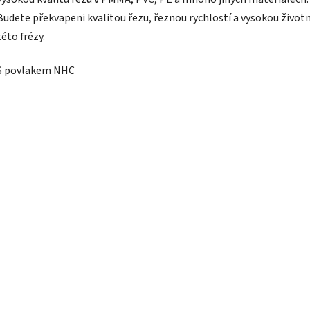
Budete překvapeni kvalitou řezu, řeznou rychlostí a vysokou život
této frézy.
S povlakem NHC