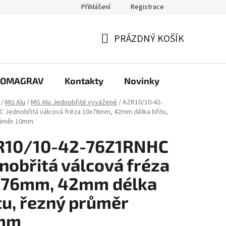
Přihlášení
Registrace
PRÁZDNÝ KOŠÍK
NÁKUPNÍ
KOŠÍK
e COMAGRAV
Kontakty
Novinky
/
MG Alu
/
MG Alu Jednobřité vyvážené
/
AZR10/10-42-
 Jednobřitá válcová fréza 10x76mm, 42mm délka břitu,
růměr 10mm
R10/10-42-76Z1RNHC
nobřitá válcová fréza
x76mm, 42mm délka
tu, řezný průměr
mm