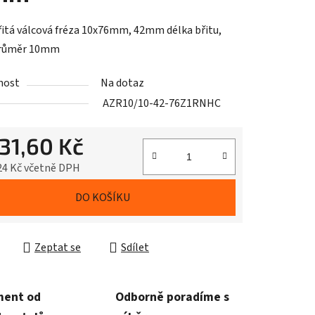
itá válcová fréza 10x76mm, 42mm délka břitu,
průměr 10mm
nost
Na dotaz
AZR10/10-42-76Z1RNHC
531,60 Kč
24 Kč včetně DPH
cena:
DO KOŠÍKU
Zeptat se
Sdílet
ment od
Odborně poradíme s