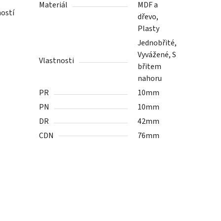
Materiál
MDF a
ností
dřevo,
Plasty
Jednobřité,
Vyvážené, S
Vlastnosti
břitem
nahoru
PR
10mm
PN
10mm
DR
42mm
CDN
76mm