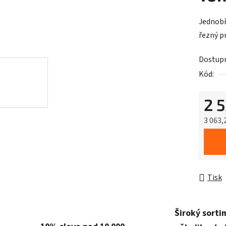
Jednobř
řezný 
Dostup
Kód:
2 
3 063,
Měrná 
Tisk
Široký sorti