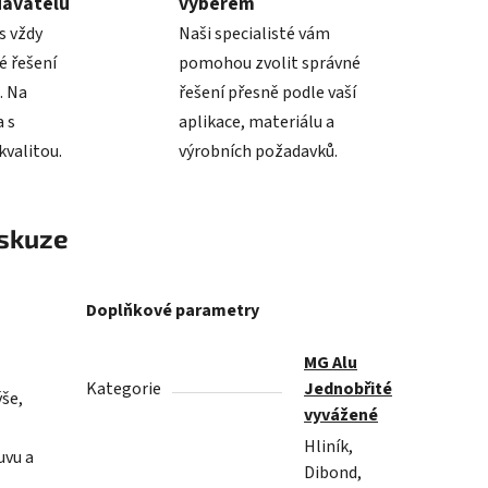
davatelů
výběrem
s vždy
Naši specialisté vám
é řešení
pomohou zvolit správné
. Na
řešení přesně podle vaší
 s
aplikace, materiálu a
valitou.
výrobních požadavků.
skuze
Doplňkové parametry
MG Alu
Kategorie
Jednobřité
ýše,
vyvážené
Hliník,
uvu a
Dibond,
.