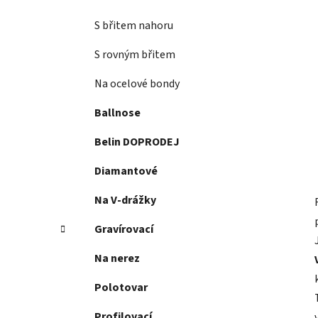
S břitem nahoru
S rovným břitem
Na ocelové bondy
Ballnose
Belin DOPRODEJ
Diamantové
Na V-drážky
Gravírovací
Na nerez
Polotovar
Profilovací