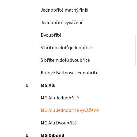
í
Jednobřité matný finiš
p
a
Jednobřité vyvážené
n
Dvoubřité
e
l
S břitem dolů jednobřité
S břitem dolů dvoubřité
Kulové Ballnose Jednobřité
MG Alu
MG Alu Jednobřité
MG Alu Jednobřité vyvážené
MG Alu Dvoubřité
MG Dibond