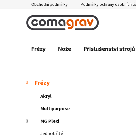
Přejít
Obchodní podmínky
Podmínky ochrany osobních ú
na
obsah
Frézy
Nože
Příslušenství strojů
P
K
Přeskočit
Frézy
a
kategorie
o
t
s
Akryl
e
t
g
Multipurpose
r
o
a
r
MG Plexi
i
n
e
Jednobřité
n