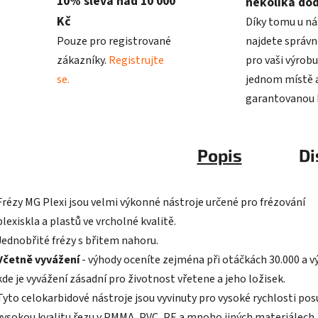
10% sleva nad 10 000
několika do
Kč
Díky tomu u ná
Pouze pro registrované
najdete správn
zákazníky.
Registrujte
pro vaši výrobu
se.
jednom místě a
garantovanou k
Popis
Di
Frézy MG Plexi jsou velmi výkonné nástroje určené pro frézování
plexiskla a plastů ve vrcholné kvalitě.
Jednobřité frézy s břitem nahoru.
Včetně vyvážení
- výhody oceníte zejména při otáčkách 30.000 a v
kde je vyvážení zásadní pro životnost vřetene a jeho ložisek.
Tyto celokarbidové nástroje jsou vyvinuty pro vysoké rychlosti pos
vysokou kvalitu řezu v PMMA, PVC, PE a mnoho jiných materiálech