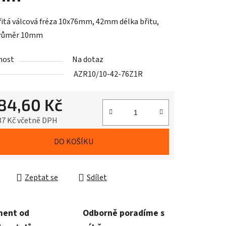
itá válcová fréza 10x76mm, 42mm délka břitu,
průměr 10mm
nost
Na dotaz
AZR10/10-42-76Z1R
184,60 Kč
37 Kč včetně DPH
cena:
DO KOŠÍKU
Zeptat se
Sdílet
ment od
Odborně poradíme s