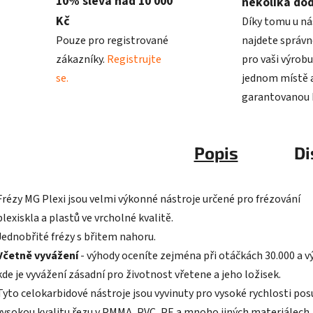
10% sleva nad 10 000
několika do
Kč
Díky tomu u ná
Pouze pro registrované
najdete správn
zákazníky.
Registrujte
pro vaši výrobu
se.
jednom místě a
garantovanou k
Popis
Di
Frézy MG Plexi jsou velmi výkonné nástroje určené pro frézování
plexiskla a plastů ve vrcholné kvalitě.
Jednobřité frézy s břitem nahoru.
Včetně vyvážení
- výhody oceníte zejména při otáčkách 30.000 a v
kde je vyvážení zásadní pro životnost vřetene a jeho ložisek.
Tyto celokarbidové nástroje jsou vyvinuty pro vysoké rychlosti pos
vysokou kvalitu řezu v PMMA, PVC, PE a mnoho jiných materiálech