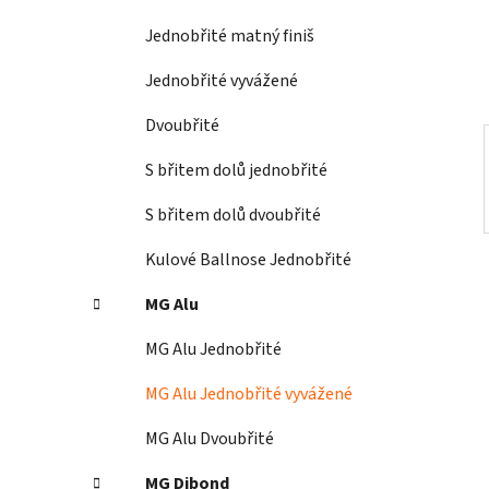
í
Jednobřité matný finiš
p
a
Jednobřité vyvážené
n
Dvoubřité
e
l
S břitem dolů jednobřité
S břitem dolů dvoubřité
Kulové Ballnose Jednobřité
MG Alu
MG Alu Jednobřité
MG Alu Jednobřité vyvážené
MG Alu Dvoubřité
MG Dibond