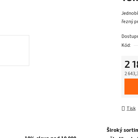
Jednobř
řezný 
Dostup
Kód:
2 
2 643,
Měrná 
Tisk
Široký sorti