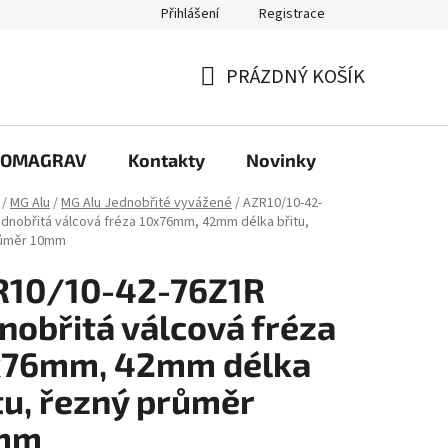
Přihlášení
Registrace
PRÁZDNÝ KOŠÍK
NÁKUPNÍ
KOŠÍK
e COMAGRAV
Kontakty
Novinky
/
MG Alu
/
MG Alu Jednobřité vyvážené
/
AZR10/10-42-
dnobřitá válcová fréza 10x76mm, 42mm délka břitu,
růměr 10mm
R10/10-42-76Z1R
nobřitá válcová fréza
x76mm, 42mm délka
tu, řezný průměr
mm