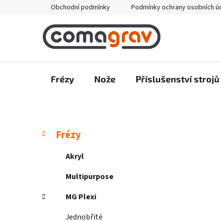
Přejít
Obchodní podmínky
Podmínky ochrany osobních ú
na
obsah
Frézy
Nože
Příslušenství strojů
P
K
Přeskočit
Frézy
a
kategorie
o
t
s
Akryl
e
t
g
Multipurpose
r
o
a
r
MG Plexi
i
n
e
Jednobřité
n