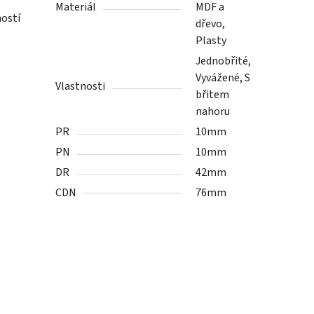
Materiál
MDF a
ností
dřevo,
Plasty
Jednobřité,
Vyvážené, S
Vlastnosti
břitem
nahoru
PR
10mm
PN
10mm
DR
42mm
CDN
76mm