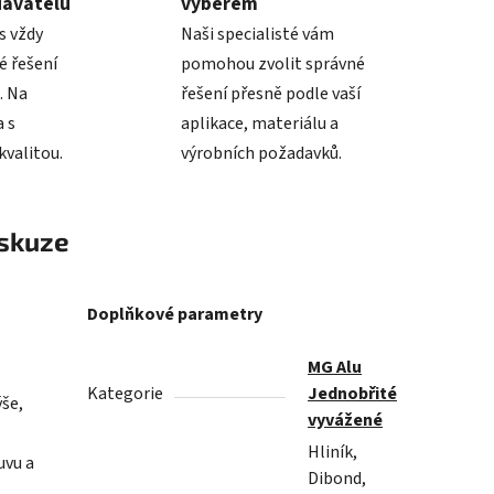
davatelů
výběrem
s vždy
Naši specialisté vám
é řešení
pomohou zvolit správné
. Na
řešení přesně podle vaší
 s
aplikace, materiálu a
valitou.
výrobních požadavků.
skuze
Doplňkové parametry
MG Alu
Kategorie
Jednobřité
ýše,
vyvážené
Hliník,
uvu a
Dibond,
.