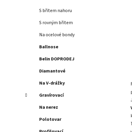
S břitem nahoru
S rovným břitem
Na ocelové bondy
Ballnose
Belin DOPRODEJ
Diamantové
Na V-drážky
Gravírovací
Na nerez
Polotovar
Profilovací