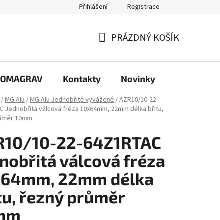
Přihlášení
Registrace
PRÁZDNÝ KOŠÍK
NÁKUPNÍ
KOŠÍK
e COMAGRAV
Kontakty
Novinky
/
MG Alu
/
MG Alu Jednobřité vyvážené
/
AZR10/10-22-
 Jednobřitá válcová fréza 10x64mm, 22mm délka břitu,
růměr 10mm
R10/10-22-64Z1RTAC
nobřitá válcová fréza
x64mm, 22mm délka
tu, řezný průměr
mm