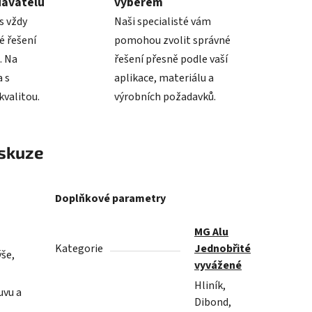
davatelů
výběrem
s vždy
Naši specialisté vám
é řešení
pomohou zvolit správné
. Na
řešení přesně podle vaší
 s
aplikace, materiálu a
valitou.
výrobních požadavků.
skuze
Doplňkové parametry
MG Alu
Kategorie
Jednobřité
ýše,
vyvážené
Hliník,
uvu a
Dibond,
.