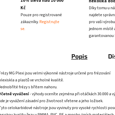
10% sleva nad 10 000
několika do
Kč
Díky tomu u ná
Pouze pro registrované
najdete správn
zákazníky.
Registrujte
pro vaši výrobu
se.
jednom místě a
garantovanou k
Popis
Di
Frézy MG Plexi jsou velmi výkonné nástroje určené pro frézování
plexiskla a plastů ve vrcholné kvalitě.
Jednobřité frézy s břitem nahoru.
Včetně vyvážení
- výhody oceníte zejména při otáčkách 30.000 a v
kde je vyvážení zásadní pro životnost vřetene a jeho ložisek.
Tyto celokarbidové nástroje jsou vyvinuty pro vysoké rychlosti pos
vysokou kvalitu řezu v PMMA, PVC, PE a mnoho jiných materiálech