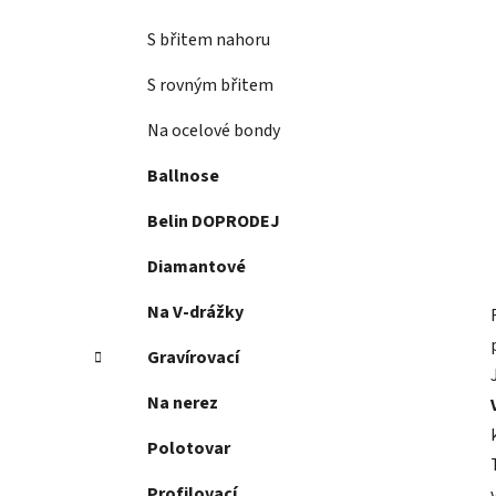
S břitem nahoru
S rovným břitem
Na ocelové bondy
Ballnose
Belin DOPRODEJ
Diamantové
Na V-drážky
Gravírovací
Na nerez
Polotovar
Profilovací