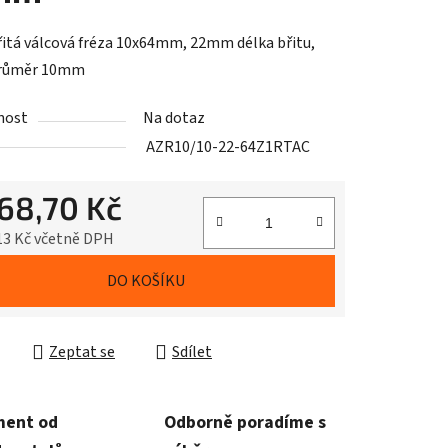
itá válcová fréza 10x64mm, 22mm délka břitu,
průměr 10mm
nost
Na dotaz
AZR10/10-22-64Z1RTAC
868,70 Kč
13 Kč včetně DPH
cena:
DO KOŠÍKU
Zeptat se
Sdílet
ment od
Odborně poradíme s