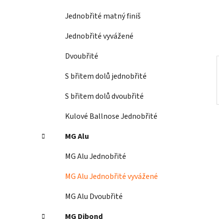
í
Jednobřité matný finiš
p
a
Jednobřité vyvážené
n
Dvoubřité
e
l
S břitem dolů jednobřité
S břitem dolů dvoubřité
Kulové Ballnose Jednobřité
MG Alu
MG Alu Jednobřité
MG Alu Jednobřité vyvážené
MG Alu Dvoubřité
MG Dibond