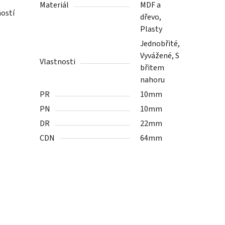
Materiál
MDF a
ností
dřevo,
Plasty
Jednobřité,
Vyvážené, S
Vlastnosti
břitem
nahoru
PR
10mm
PN
10mm
DR
22mm
CDN
64mm