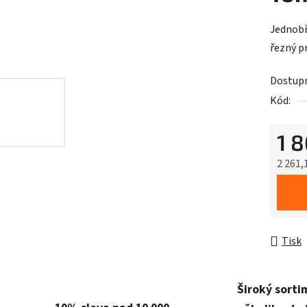
Jednobř
řezný 
Dostup
Kód:
1 
2 261,
Měrná 
Tisk
Široký sorti