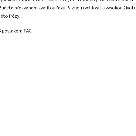
Budete překvapeni kvalitou řezu, řeznou rychlostí a vysokou život
této frézy.
S povlakem TAC