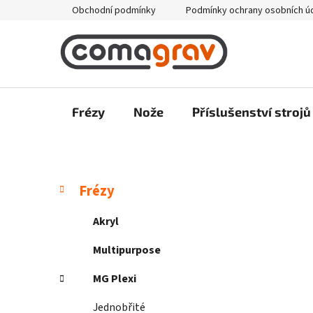
Přejít
Obchodní podmínky
Podmínky ochrany osobních ú
na
obsah
Frézy
Nože
Příslušenství strojů
P
K
Přeskočit
Frézy
a
kategorie
o
t
s
Akryl
e
t
g
Multipurpose
r
o
a
r
MG Plexi
i
n
e
Jednobřité
n