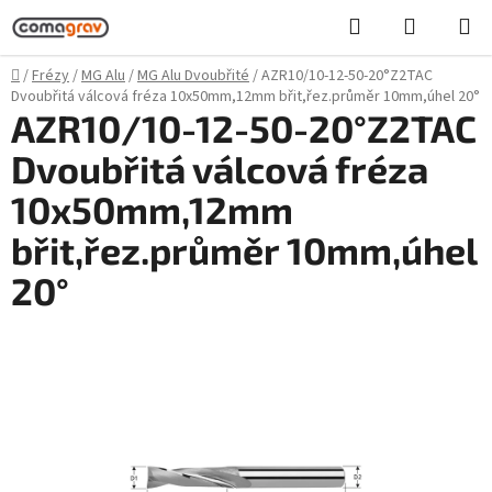
Přejít
Hledat
NÁKUPN
na
KOŠÍK
obsah
Domů
/
Frézy
/
MG Alu
/
MG Alu Dvoubřité
/
AZR10/10-12-50-20°Z2TAC
Dvoubřitá válcová fréza 10x50mm,12mm břit,řez.průměr 10mm,úhel 20°
AZR10/10-12-50-20°Z2TAC
Dvoubřitá válcová fréza
10x50mm,12mm
břit,řez.průměr 10mm,úhel
20°