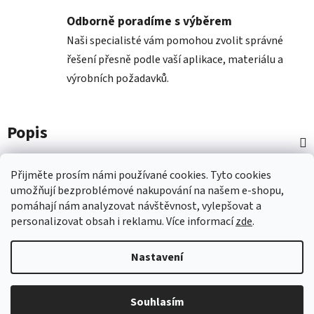
Odborně poradíme s výběrem
Naši specialisté vám pomohou zvolit správné
řešení přesně podle vaší aplikace, materiálu a
výrobních požadavků.
Popis
Diskuze
Přijměte prosím námi používané cookies.
Tyto
cookies
umožňují
bezproblémové
nakupování na
naš
em e-shopu
,
pomáhají nám
analyzovat návštěvnost,
vylepšovat a
Z
personalizovat
obsah i
reklamu.
Více informací
zde
.
á
p
Nastavení
a
t
Vytvořil Shoptet
Souhlasím
í
Copyright 2026
Nástroje COMAGRAV
. Všechna práva