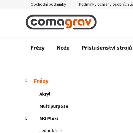
Přejít
Obchodní podmínky
Podmínky ochrany osobních ú
na
obsah
Frézy
Nože
Příslušenství strojů
P
K
Přeskočit
Frézy
a
kategorie
o
t
s
Akryl
e
t
g
Multipurpose
r
o
a
r
MG Plexi
i
n
e
Jednobřité
n