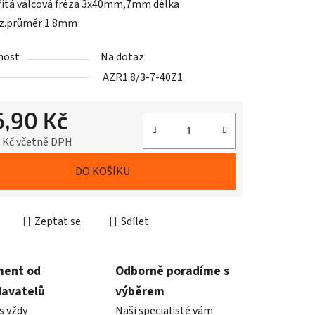
itá válcová fréza 3x40mm,7mm délka
ez.průměr 1.8mm
nost
Na dotaz
AZR1.8/3-7-40Z1
6,90 Kč
5 Kč včetně DPH
cena:
DO KOŠÍKU
Zeptat se
Sdílet
ment od
Odborně poradíme s
davatelů
výběrem
s vždy
Naši specialisté vám