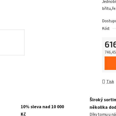
Jednobř
břitu,ř
Dostup
Kód:
61
746,4
Měrná 
Tisk
Široký sorti
10% sleva nad 10 000
několika do
Kč
Díky tomu u ná