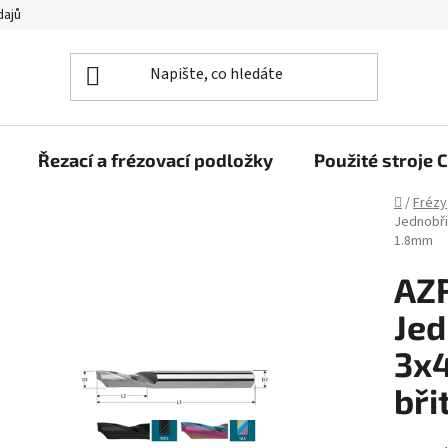
dajů
Řezací a frézovací podložky
Použité stroj
Domů
/
Frézy
Jednobři
1.8mm
AZR
Jed
3x
bři