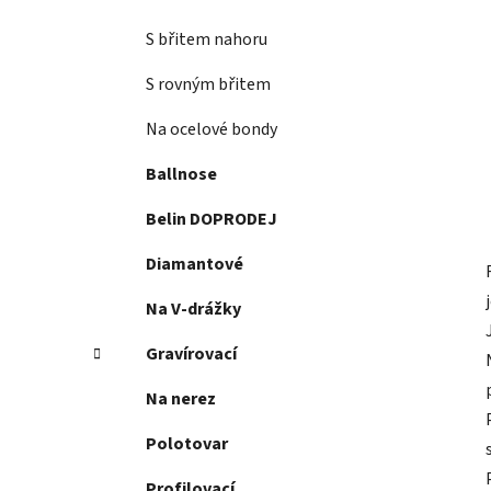
S břitem nahoru
S rovným břitem
Na ocelové bondy
Ballnose
Belin DOPRODEJ
Diamantové
Na V-drážky
Gravírovací
Na nerez
Polotovar
Profilovací