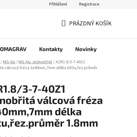
Přihlášení
Registrace
PRÁZDNÝ KOŠÍK
NÁKUPNÍ
KOŠÍK
e COMAGRAV
Kontakty
Novinky
/
MG Alu
/
MG Alu Jednobřité
/
AZR1.8/3-7-40Z1
tá válcová fréza 3x40mm,7mm délka břitu,řez.průměr
1.8/3-7-40Z1
nobřitá válcová fréza
40mm,7mm délka
tu,řez.průměr 1.8mm