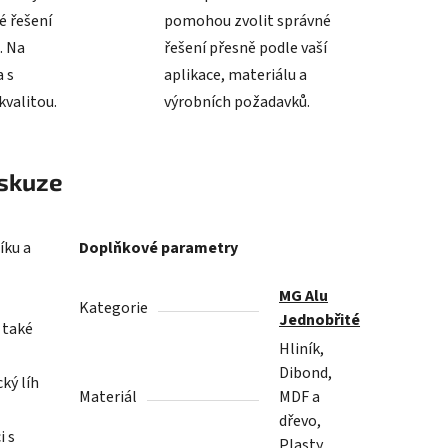
é řešení
pomohou zvolit správné
. Na
řešení přesně podle vaší
 s
aplikace, materiálu a
valitou.
výrobních požadavků.
skuze
íku a
Doplňkové parametry
MG Alu
Kategorie
Jednobřité
é také
Hliník,
Dibond,
ký líh
Materiál
MDF a
dřevo,
i s
Plasty