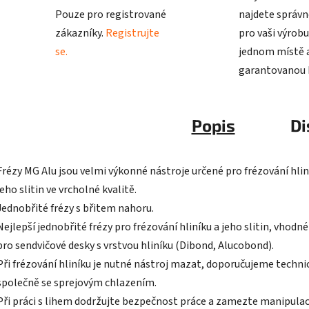
Pouze pro registrované
najdete správn
zákazníky.
Registrujte
pro vaši výrobu
se.
jednom místě a
garantovanou k
Popis
Di
Frézy MG Alu jsou velmi výkonné nástroje určené pro frézování hlin
jeho slitin ve vrcholné kvalitě.
Jednobřité frézy s břitem nahoru.
Nejlepší jednobřité frézy pro frézování hliníku a jeho slitin, vhodn
pro sendvičové desky s vrstvou hliníku (Dibond, Alucobond).
Při frézování hliníku je nutné nástroj mazat, doporučujeme technic
společně se sprejovým chlazením.
Při práci s lihem dodržujte bezpečnost práce a zamezte manipulac