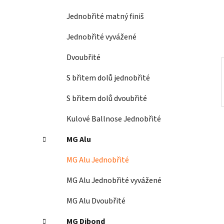
í
Jednobřité matný finiš
p
a
Jednobřité vyvážené
n
Dvoubřité
e
l
S břitem dolů jednobřité
S břitem dolů dvoubřité
Kulové Ballnose Jednobřité
MG Alu
MG Alu Jednobřité
MG Alu Jednobřité vyvážené
MG Alu Dvoubřité
MG Dibond