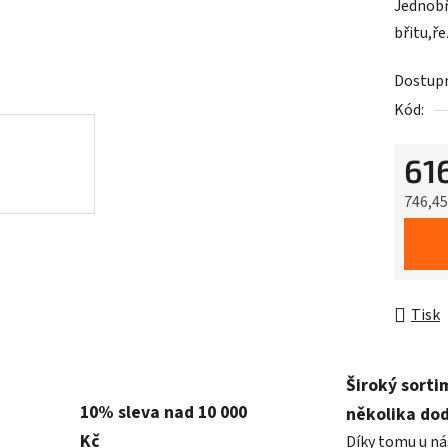
Jednobř
břitu,ř
Dostup
Kód:
61
746,4
Měrná 
Tisk
Široký sorti
10% sleva nad 10 000
několika do
Kč
Díky tomu u ná