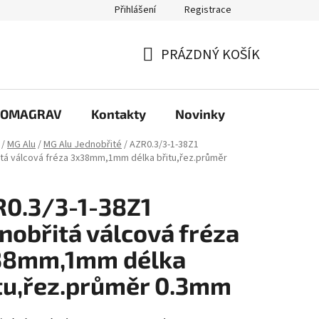
Přihlášení
Registrace
PRÁZDNÝ KOŠÍK
NÁKUPNÍ
KOŠÍK
e COMAGRAV
Kontakty
Novinky
/
MG Alu
/
MG Alu Jednobřité
/
AZR0.3/3-1-38Z1
tá válcová fréza 3x38mm,1mm délka břitu,řez.průměr
0.3/3-1-38Z1
nobřitá válcová fréza
38mm,1mm délka
tu,řez.průměr 0.3mm