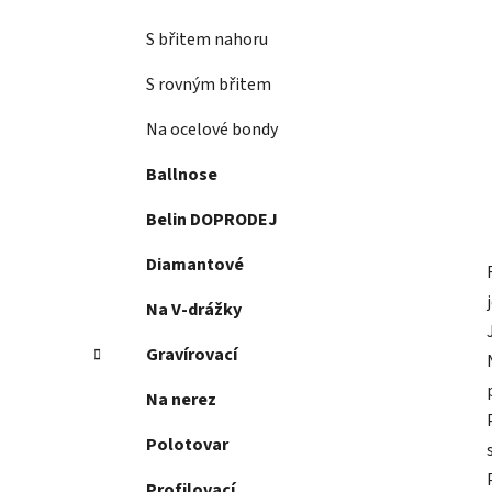
S břitem nahoru
S rovným břitem
Na ocelové bondy
Ballnose
Belin DOPRODEJ
Diamantové
Na V-drážky
Gravírovací
Na nerez
Polotovar
Profilovací