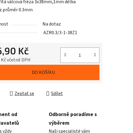
itá válcová fréza 3x38mm,1mm délka
ez.průměr 0.3mm
nost
Na dotaz
AZR0.3/3-1-38Z1
6,90 Kč
5 Kč včetně DPH
cena:
DO KOŠÍKU
Zeptat se
Sdílet
ment od
Odborně poradíme s
davatelů
výběrem
s vždy
Naši specialisté vám