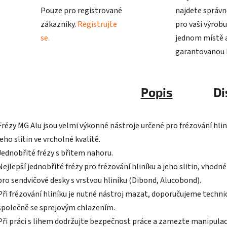
Pouze pro registrované
najdete správn
zákazníky.
Registrujte
pro vaši výrobu
se.
jednom místě a
garantovanou k
Popis
Di
Frézy MG Alu jsou velmi výkonné nástroje určené pro frézování hlin
jeho slitin ve vrcholné kvalitě.
Jednobřité frézy s břitem nahoru.
Nejlepší jednobřité frézy pro frézování hliníku a jeho slitin, vhodn
pro sendvičové desky s vrstvou hliníku (Dibond, Alucobond).
Při frézování hliníku je nutné nástroj mazat, doporučujeme technic
společně se sprejovým chlazením.
Při práci s lihem dodržujte bezpečnost práce a zamezte manipulac