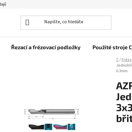
dajů
Řezací a frézovací podložky
Použité stroj
Domů
/
Frézy
Jednobři
0.3mm
AZR
Jed
3x
bři