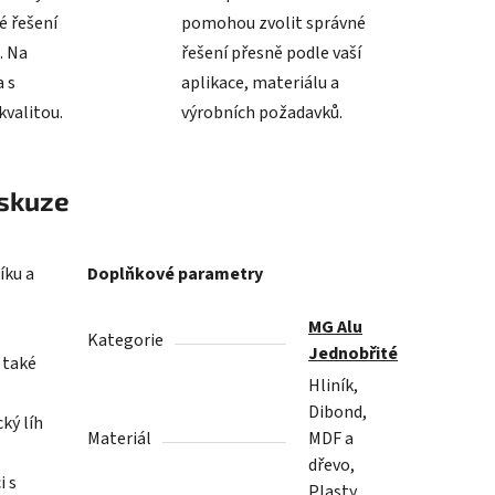
é řešení
pomohou zvolit správné
. Na
řešení přesně podle vaší
 s
aplikace, materiálu a
valitou.
výrobních požadavků.
skuze
íku a
Doplňkové parametry
MG Alu
Kategorie
Jednobřité
é také
Hliník,
Dibond,
ký líh
Materiál
MDF a
dřevo,
i s
Plasty