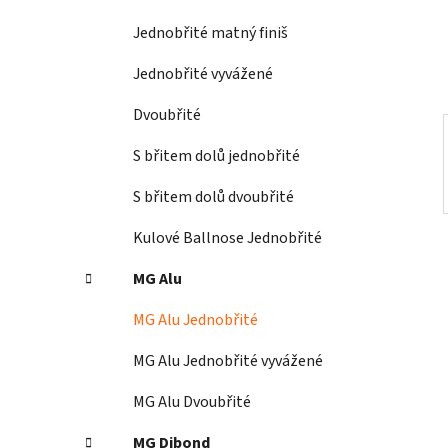
í
Jednobřité matný finiš
p
a
Jednobřité vyvážené
n
Dvoubřité
e
l
S břitem dolů jednobřité
S břitem dolů dvoubřité
Kulové Ballnose Jednobřité
MG Alu
MG Alu Jednobřité
MG Alu Jednobřité vyvážené
MG Alu Dvoubřité
MG Dibond