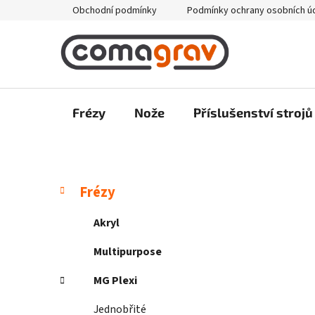
Přejít
Obchodní podmínky
Podmínky ochrany osobních ú
na
obsah
Frézy
Nože
Příslušenství strojů
P
K
Přeskočit
Frézy
a
kategorie
o
t
s
Akryl
e
t
g
Multipurpose
r
o
a
r
MG Plexi
i
n
e
Jednobřité
n