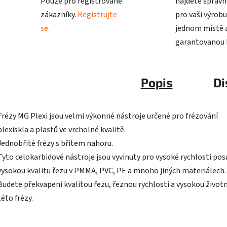
Pouze pro registrované
najdete správn
zákazníky.
Registrujte
pro vaši výrobu
se.
jednom místě a
garantovanou k
Popis
Di
Frézy MG Plexi jsou velmi výkonné nástroje určené pro frézování
plexiskla a plastů ve vrcholné kvalitě.
Jednobřité frézy s břitem nahoru.
Tyto celokarbidové nástroje jsou vyvinuty pro vysoké rychlosti pos
vysokou kvalitu řezu v PMMA, PVC, PE a mnoho jiných materiálech
Budete překvapeni kvalitou řezu, řeznou rychlostí a vysokou život
této frézy.