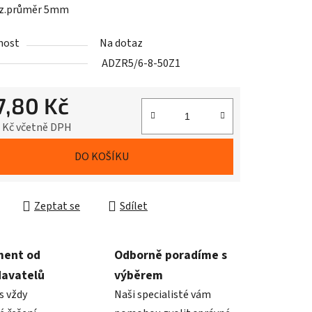
ez.průměr 5mm
nost
Na dotaz
ADZR5/6-8-50Z1
7,80 Kč
4 Kč včetně DPH
cena:
DO KOŠÍKU
Zeptat se
Sdílet
ment od
Odborně poradíme s
davatelů
výběrem
s vždy
Naši specialisté vám