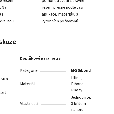
é řešení
pomohou zvolit správné
. Na
řešení přesně podle vaší
 s
aplikace, materiálu a
valitou.
výrobních požadavků.
skuze
Doplňkové parametry
Kategorie
MG Dibond
Hliník,
uvu a
Materiál
Dibond,
.
Plasty
ností
Jednobřité,
Vlastnosti
S břitem
nahoru