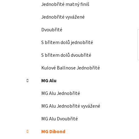
í
Jednobřité matný finiš
p
a
Jednobřité vyvážené
n
Dvoubřité
e
l
S břitem dolů jednobřité
S břitem dolů dvoubřité
Kulové Ballnose Jednobřité
MG Alu
MG Alu Jednobřité
MG Alu Jednobřité vyvážené
MG Alu Dvoubřité
MG Dibond