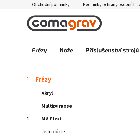
Přejít
Obchodní podmínky
Podmínky ochrany osobních ú
na
obsah
Frézy
Nože
Příslušenství strojů
P
K
Přeskočit
Frézy
a
kategorie
o
t
s
Akryl
e
t
g
Multipurpose
r
o
a
r
MG Plexi
i
n
e
Jednobřité
n