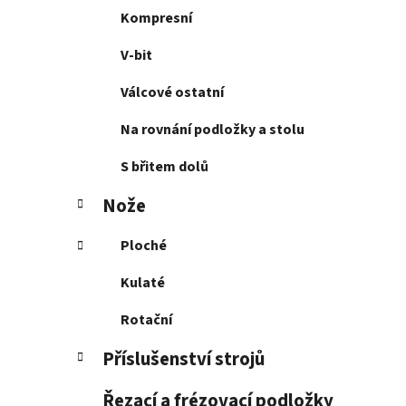
Kompresní
V-bit
Válcové ostatní
Na rovnání podložky a stolu
S břitem dolů
Nože
Ploché
Kulaté
Rotační
Příslušenství strojů
Řezací a frézovací podložky