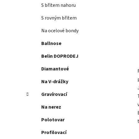
S břitem nahoru
S rovným břitem
Na ocelové bondy
Ballnose
Belin DOPRODEJ
Diamantové
Na V-drážky
Gravírovací
Na nerez
Polotovar
Profilovací