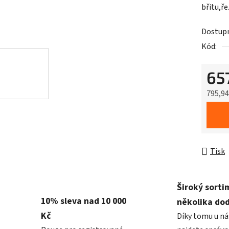
břitu,ř
Dostup
Kód:
65
795,9
Měrná 
Tisk
Široký sorti
10% sleva nad 10 000
několika do
Kč
Díky tomu u ná