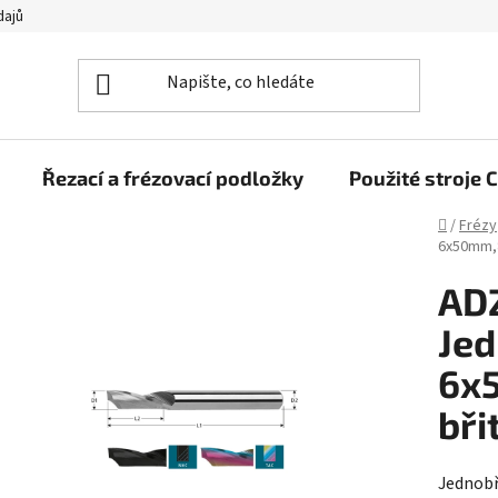
dajů
Řezací a frézovací podložky
Použité stroj
Domů
/
Frézy
6x50mm,
AD
Jed
6x
bři
Jednobř