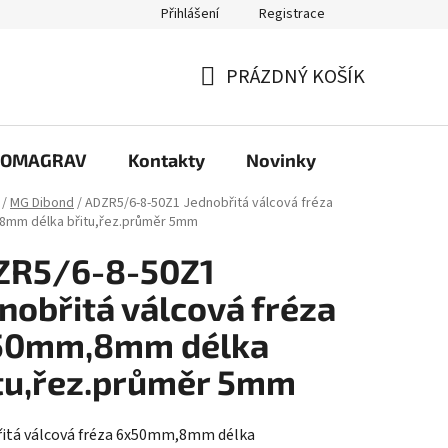
Přihlášení
Registrace
PRÁZDNÝ KOŠÍK
NÁKUPNÍ
KOŠÍK
e COMAGRAV
Kontakty
Novinky
/
MG Dibond
/
ADZR5/6-8-50Z1 Jednobřitá válcová fréza
8mm délka břitu,řez.průměr 5mm
ZR5/6-8-50Z1
nobřitá válcová fréza
50mm,8mm délka
tu,řez.průměr 5mm
itá válcová fréza 6x50mm,8mm délka