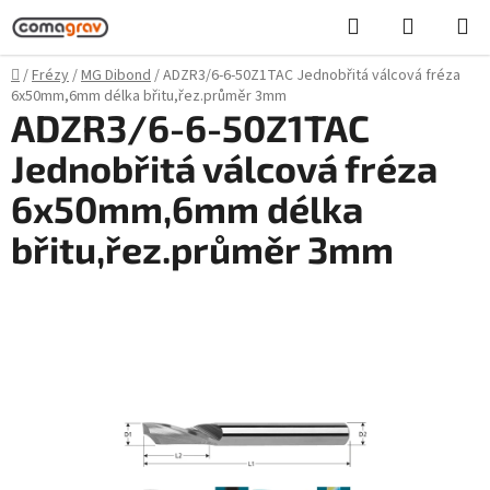
Přejít
Hledat
NÁKUPN
na
KOŠÍK
obsah
Domů
/
Frézy
/
MG Dibond
/
ADZR3/6-6-50Z1TAC Jednobřitá válcová fréza
6x50mm,6mm délka břitu,řez.průměr 3mm
ADZR3/6-6-50Z1TAC
Jednobřitá válcová fréza
6x50mm,6mm délka
břitu,řez.průměr 3mm