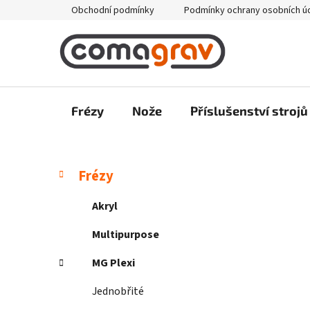
Přejít
Obchodní podmínky
Podmínky ochrany osobních ú
na
obsah
Frézy
Nože
Příslušenství strojů
P
K
Přeskočit
Frézy
a
kategorie
o
t
s
Akryl
e
t
g
Multipurpose
r
o
a
r
MG Plexi
i
n
e
Jednobřité
n