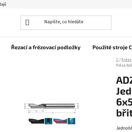
dajů
Řezací a frézovací podložky
Použité stroj
Domů
/
Frézy
fréza 6x
AD
Jed
6x
bři
Jednobř