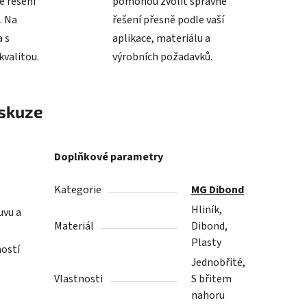
é řešení
pomohou zvolit správné
. Na
řešení přesně podle vaší
 s
aplikace, materiálu a
valitou.
výrobních požadavků.
skuze
Doplňkové parametry
Kategorie
MG Dibond
Hliník,
uvu a
Materiál
Dibond,
.
Plasty
ností
Jednobřité,
Vlastnosti
S břitem
nahoru