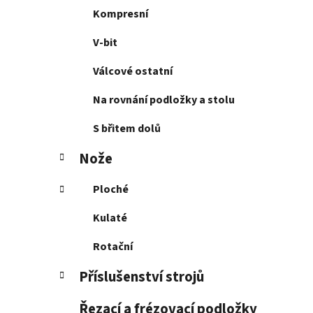
Kompresní
V-bit
Válcové ostatní
Na rovnání podložky a stolu
S břitem dolů
Nože
Ploché
Kulaté
Rotační
Příslušenství strojů
Řezací a frézovací podložky