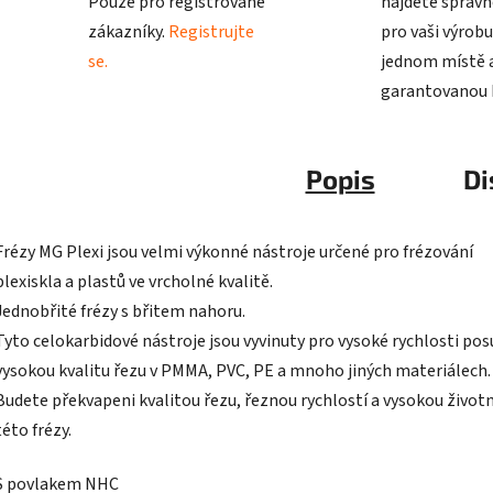
Pouze pro registrované
najdete správn
zákazníky.
Registrujte
pro vaši výrobu
se.
jednom místě a
garantovanou k
Popis
Di
Frézy MG Plexi jsou velmi výkonné nástroje určené pro frézování
plexiskla a plastů ve vrcholné kvalitě.
Jednobřité frézy s břitem nahoru.
Tyto celokarbidové nástroje jsou vyvinuty pro vysoké rychlosti pos
vysokou kvalitu řezu v PMMA, PVC, PE a mnoho jiných materiálech
Budete překvapeni kvalitou řezu, řeznou rychlostí a vysokou život
této frézy.
S povlakem NHC