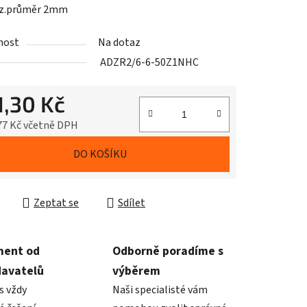
ez.průměr 2mm
nost
Na dotaz
ADZR2/6-6-50Z1NHC
1,30 Kč
77 Kč včetně DPH
cena:
DO KOŠÍKU
Zeptat se
Sdílet
ment od
Odborně poradíme s
davatelů
výběrem
s vždy
Naši specialisté vám