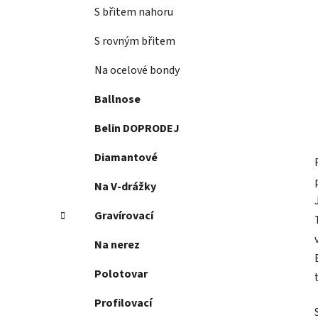
S břitem nahoru
S rovným břitem
Na ocelové bondy
Ballnose
Belin DOPRODEJ
Diamantové
Na V-drážky
Gravírovací
Na nerez
Polotovar
Profilovací