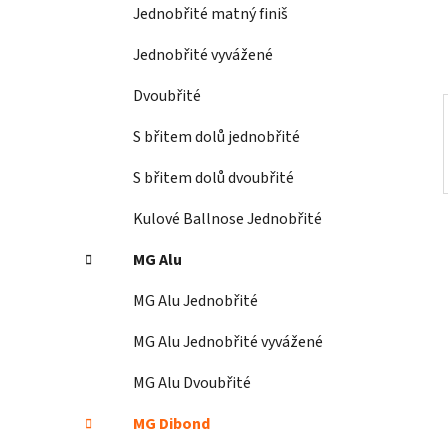
í
Jednobřité matný finiš
p
a
Jednobřité vyvážené
n
Dvoubřité
e
l
S břitem dolů jednobřité
S břitem dolů dvoubřité
Kulové Ballnose Jednobřité
MG Alu
MG Alu Jednobřité
MG Alu Jednobřité vyvážené
MG Alu Dvoubřité
MG Dibond