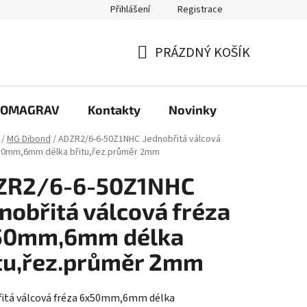
Přihlášení
Registrace
PRÁZDNÝ KOŠÍK
NÁKUPNÍ
KOŠÍK
e COMAGRAV
Kontakty
Novinky
/
MG Dibond
/
ADZR2/6-6-50Z1NHC Jednobřitá válcová
50mm,6mm délka břitu,řez.průměr 2mm
ZR2/6-6-50Z1NHC
nobřitá válcová fréza
50mm,6mm délka
tu,řez.průměr 2mm
itá válcová fréza 6x50mm,6mm délka