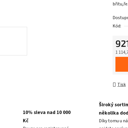
břitu,ř
Dostup
Kód:
92
1 114,
Měrná 
Tisk
Široký sorti
10% sleva nad 10 000
několika do
Kč
Díky tomu u ná