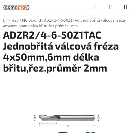
Přejít
Hledat
NÁKUPN
na
KOŠÍK
obsah
Domů
/
Frézy
/
MG Dibond
/
ADZR2/4-6-50Z1TAC Jednobřitá válcová fréza
4x50mm,6mm délka břitu,řez.průměr 2mm
ADZR2/4-6-50Z1TAC
Jednobřitá válcová fréza
4x50mm,6mm délka
břitu,řez.průměr 2mm