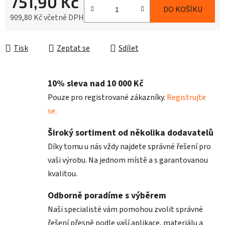
751,90 Kč
DO KOŠÍKU
909,80 Kč včetně DPH
Měrná cena:
Tisk
Zeptat se
Sdílet
10% sleva nad 10 000 Kč
Pouze pro registrované zákazníky.
Registrujte
se.
Široký sortiment od několika dodavatelů
Díky tomu u nás vždy najdete správné řešení pro
vaši výrobu. Na jednom místě a s garantovanou
kvalitou.
Odborně poradíme s výběrem
Naši specialisté vám pomohou zvolit správné
řešení přesně podle vaší aplikace, materiálu a