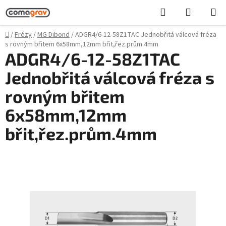
Přejít
Hledat
NÁKUPN
na
KOŠÍK
obsah
Domů
/
Frézy
/
MG Dibond
/
ADGR4/6-12-58Z1TAC Jednobřitá válcová fréza
s rovným břitem 6x58mm,12mm břit,řez.prům.4mm
ADGR4/6-12-58Z1TAC
Jednobřitá válcová fréza s
rovným břitem
6x58mm,12mm
břit,řez.prům.4mm