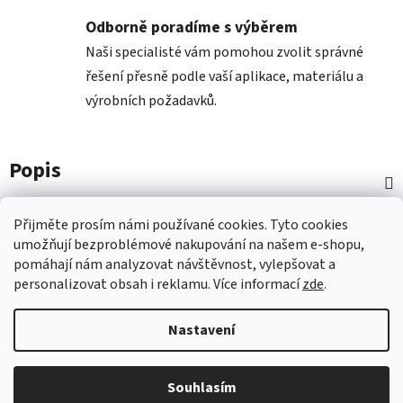
Odborně poradíme s výběrem
Naši specialisté vám pomohou zvolit správné
řešení přesně podle vaší aplikace, materiálu a
výrobních požadavků.
Popis
Diskuze
Přijměte prosím námi používané cookies.
Tyto
cookies
umožňují
bezproblémové
nakupování na
naš
em e-shopu
,
pomáhají nám
analyzovat návštěvnost,
vylepšovat a
Z
personalizovat
obsah i
reklamu.
Více informací
zde
.
á
p
Nastavení
a
t
Vytvořil Shoptet
Souhlasím
í
Copyright 2026
Nástroje COMAGRAV
. Všechna práva