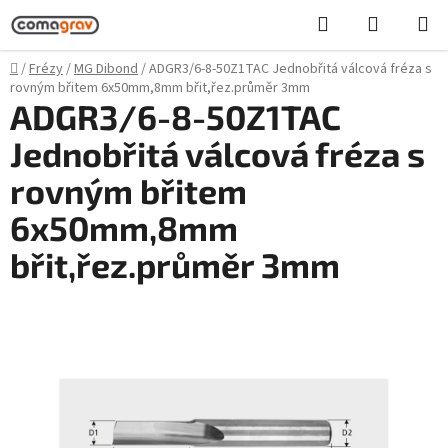
Přejít
Hledat
NÁKUPN
na
KOŠÍK
obsah
Domů
/
Frézy
/
MG Dibond
/
ADGR3/6-8-50Z1TAC Jednobřitá válcová fréza s
rovným břitem 6x50mm,8mm břit,řez.průměr 3mm
ADGR3/6-8-50Z1TAC
Jednobřitá válcová fréza s
rovným břitem
6x50mm,8mm
břit,řez.průměr 3mm