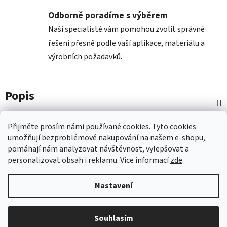
Odborně poradíme s výběrem
Naši specialisté vám pomohou zvolit správné
řešení přesně podle vaší aplikace, materiálu a
výrobních požadavků.
Popis
Diskuze
Přijměte prosím námi používané cookies.
Tyto
cookies
umožňují
bezproblémové
nakupování na
naš
em e-shopu
,
pomáhají nám
analyzovat návštěvnost,
vylepšovat a
Z
personalizovat
obsah i
reklamu.
Více informací
zde
.
á
p
Nastavení
a
t
Vytvořil Shoptet
Souhlasím
í
Copyright 2026
Nástroje COMAGRAV
. Všechna práva